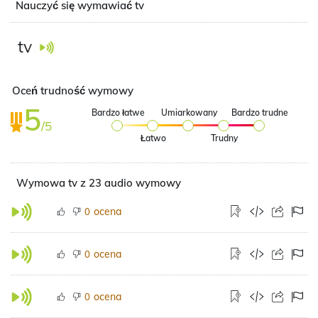
Nauczyć się wymawiać tv
tv
Oceń trudność wymowy
5
Bardzo łatwe
Umiarkowany
Bardzo trudne
/5
Łatwo
Trudny
Wymowa tv z 23 audio wymowy
ocena
0
ocena
0
ocena
0