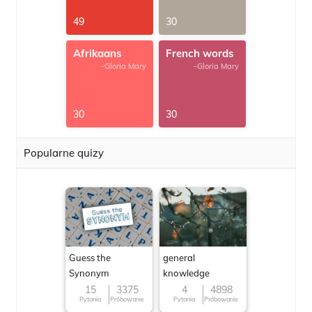
49
30
Afrikaans
French words
-Gloria Mary
-Gloria Mary
30
30
Popularne quizy
Guess the
general
Synonym
knowledge
15
3375
4
4898
Pytania
Próbowanie
Pytania
Próbowanie