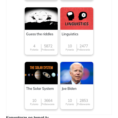
Guess the riddles
Linguistics
4
5872
10
2477
Pytania
Próbowanie
Pytania
Próbowanie
The Solar System
Joe Biden
10
3664
10
2853
Pytania
Próbowanie
Pytania
Próbowanie
Komentarze na temat tv