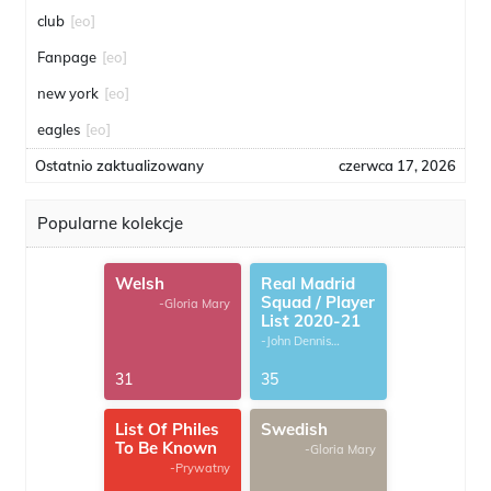
club
[eo]
Fanpage
[eo]
new york
[eo]
eagles
[eo]
Ostatnio zaktualizowany
czerwca 17, 2026
Popularne kolekcje
Welsh
Real Madrid
Squad / Player
-Gloria Mary
List 2020-21
-John Dennis
G.Thomas
31
35
List Of Philes
Swedish
To Be Known
-Gloria Mary
-Prywatny