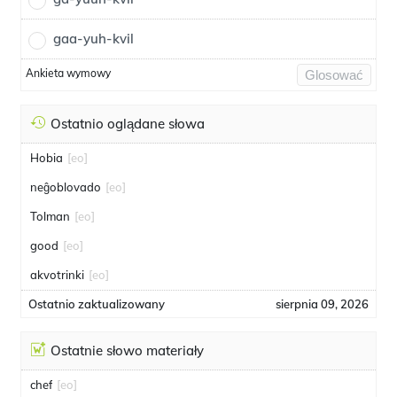
gaa-yuh-kvil
Ankieta wymowy
Glosować
Ostatnio oglądane słowa
Hobia
[eo]
neĝoblovado
[eo]
Tolman
[eo]
good
[eo]
akvotrinki
[eo]
Ostatnio zaktualizowany
sierpnia 09, 2026
Ostatnie słowo materiały
chef
[eo]