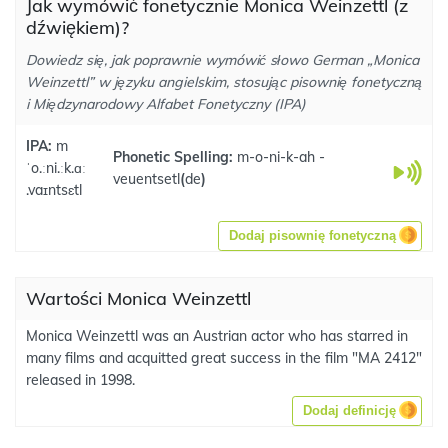
Jak wymówić fonetycznie Monica Weinzettl (z
dźwiękiem)?
Dowiedz się, jak poprawnie wymówić słowo German „Monica
Weinzettl” w języku angielskim, stosując pisownię fonetyczną
i Międzynarodowy Alfabet Fonetyczny (IPA)
IPA:
m
Phonetic Spelling:
m-o-ni-k-ah -
ˈo.ːni.ːk.ɑː
veuentsetl
(
de
)
.vaɪntsɛtl
Dodaj pisownię fonetyczną
Wartości Monica Weinzettl
Monica Weinzettl was an Austrian actor who has starred in
many films and acquitted great success in the film "MA 2412"
released in 1998.
Dodaj definicję