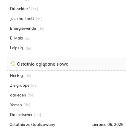
Düsseldorf
[de]
Josh hartnett
[de]
Energiewende
[de]
El Mala
[de]
Leipzig
[de]
Ostatnio oglądane słowa
Flei Big
[de]
Zielgruppe
[de]
darlegen
[de]
Yemen
[de]
Dolmetscher
[de]
Ostatnio zaktualizowany
sierpnia 06, 2026