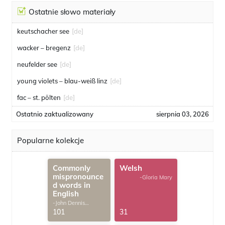
Ostatnie słowo materiały
keutschacher see
[de]
wacker – bregenz
[de]
neufelder see
[de]
young violets – blau-weiß linz
[de]
fac – st. pölten
[de]
Ostatnio zaktualizowany
sierpnia 03, 2026
Popularne kolekcje
Commonly
Welsh
mispronounce
-Gloria Mary
d words in
English
-John Dennis
G.Thomas
101
31