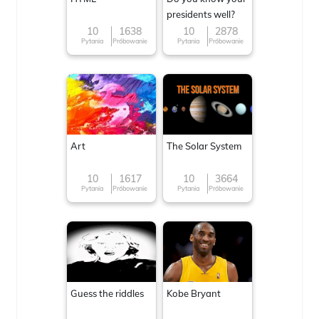
presidents well?
10
1638
10
2878
Pytania
Próbowanie
Pytania
Próbowanie
Art
The Solar System
10
1617
10
3664
Pytania
Próbowanie
Pytania
Próbowanie
Guess the riddles
Kobe Bryant