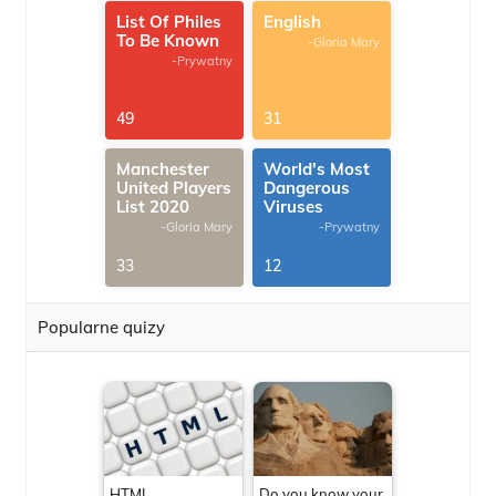
List Of Philes
English
To Be Known
-Gloria Mary
-Prywatny
49
31
Manchester
World's Most
United Players
Dangerous
List 2020
Viruses
-Gloria Mary
-Prywatny
33
12
Popularne quizy
HTML
Do you know your