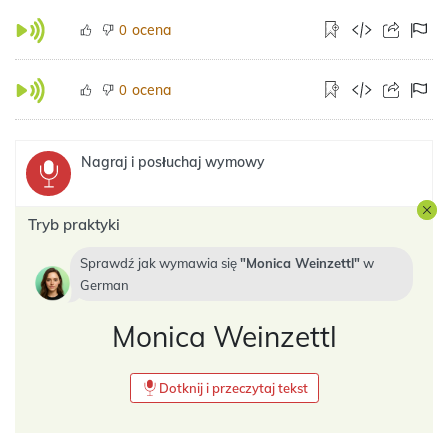
ocena
0
ocena
0
Nagraj i posłuchaj wymowy
Tryb praktyki
Sprawdź jak wymawia się
Monica Weinzettl
w
German
Monica Weinzettl
Dotknij i przeczytaj tekst