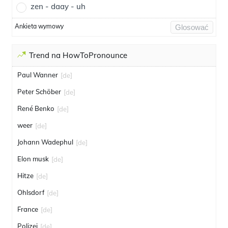
zen - daay - uh
Ankieta wymowy
Glosować
Trend na HowToPronounce
Paul Wanner
[de]
Peter Schöber
[de]
René Benko
[de]
weer
[de]
Johann Wadephul
[de]
Elon musk
[de]
Hitze
[de]
Ohlsdorf
[de]
France
[de]
Polizei
[de]