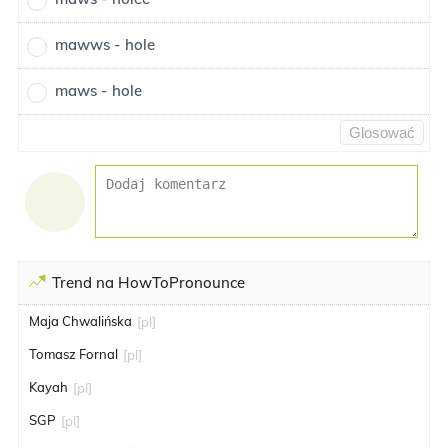
mawws - hole
maws - hole
Glosować
Trend na HowToPronounce
Maja Chwalińska
[pl]
Tomasz Fornal
[pl]
Kayah
[pl]
SGP
[pl]