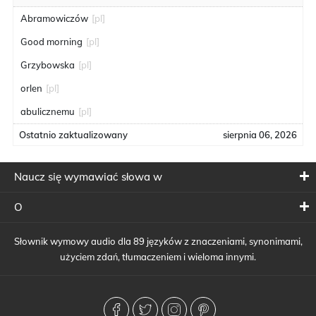
Abramowiczów
[pl]
Good morning
[pl]
Grzybowska
[pl]
orlen
[pl]
abulicznemu
[pl]
Ostatnio zaktualizowany
sierpnia 06, 2026
Naucz się wymawiać słowa w
O
Słownik wymowy audio dla 89 języków z znaczeniami, synonimami,
użyciem zdań, tłumaczeniem i wieloma innymi.