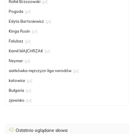
Rafał Brzozowski
[pl]
Pogoda
[pl]
Edyta Bartosiewicz
[pl]
Kinga Rusin
[pl]
Falubaz
[pl]
Kamil MAJCHRZAK
[pl]
Neymar
[pl]
siatkówka mężczyzn liga narodów
[pl]
katowice
[pl]
Bułgaria
[pl]
zjawisko
[pl]
Ostatnio oglądane słowa