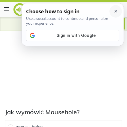
Jak wymówić Mousehole?
maws - holee