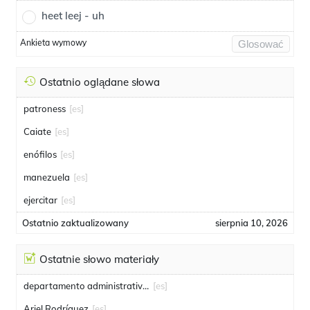
heet leej - uh
Ankieta wymowy
Glosować
Ostatnio oglądane słowa
patroness
[es]
Caiate
[es]
enófilos
[es]
manezuela
[es]
ejercitar
[es]
Ostatnio zaktualizowany
sierpnia 10, 2026
Ostatnie słowo materiały
departamento administrativo de seguridad
[es]
Ariel Rodríguez
[es]