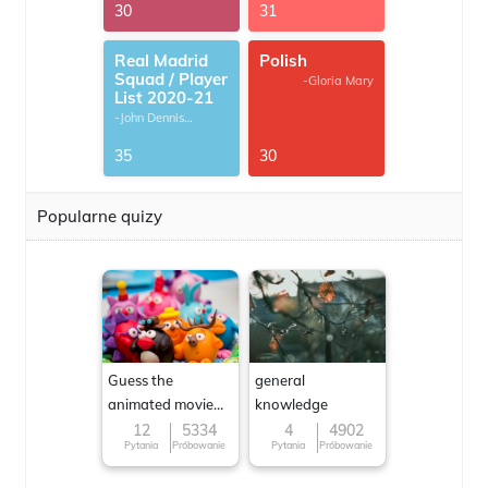
30
31
Real Madrid
Polish
Squad / Player
-Gloria Mary
List 2020-21
-John Dennis
G.Thomas
35
30
Popularne quizy
Guess the
general
animated movie
knowledge
character
12
5334
4
4902
Pytania
Próbowanie
Pytania
Próbowanie