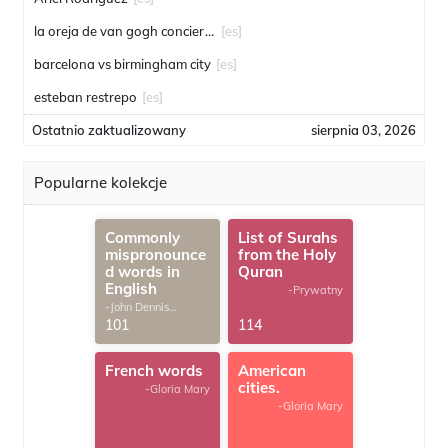
la oreja de van gogh conciertos
[es]
barcelona vs birmingham city
[es]
esteban restrepo
[es]
Ostatnio zaktualizowany
sierpnia 03, 2026
Popularne kolekcje
Commonly
List of Surahs
mispronounce
from the Holy
d words in
Quran
English
-Prywatny
-John Dennis
G.Thomas
101
114
French words
American
cities.
-Gloria Mary
-Gloria Mary