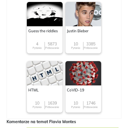
Guess the riddles
Justin Bieber
4
5873
10
3385
Pytania
Próbowanie
Pytania
Próbowanie
HTML
CoVID-19
10
1639
10
1746
Pytania
Próbowanie
Pytania
Próbowanie
Komentarze na temat Flavia Montes