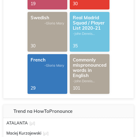
G.Thomas
19
30
Swedish
Real Madrid
Squad / Player
-Gloria Mary
List 2020-21
-John Dennis
G.Thomas
30
35
French
Commonly
mispronounced
-Gloria Mary
words in
English
-John Dennis
G.Thomas
29
101
Trend na HowToPronounce
ATALANTA
[pl]
Maciej Kurzajewski
[pl]