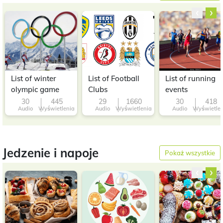
‹
›
List of winter
List of Football
List of running
olympic game
Clubs
events
30
445
29
1660
30
418
Audio
Wyświetlenia
Audio
Wyświetlenia
Audio
Wyświetle
Jedzenie i napoje
Pokaż wszystkie
‹
›