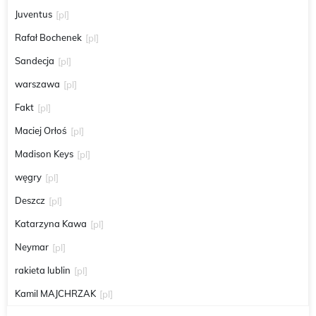
Juventus
[pl]
Rafał Bochenek
[pl]
Sandecja
[pl]
warszawa
[pl]
Fakt
[pl]
Maciej Orłoś
[pl]
Madison Keys
[pl]
węgry
[pl]
Deszcz
[pl]
Katarzyna Kawa
[pl]
Neymar
[pl]
rakieta lublin
[pl]
Kamil MAJCHRZAK
[pl]