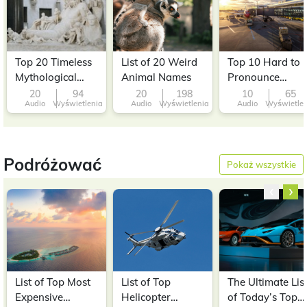
Top 20 Timeless
List of 20 Weird
Top 10 Hard to
Mythological
Animal Names
Pronounce
Names
Airport Names
20
94
20
198
10
65
Audio
Wyświetlenia
Audio
Wyświetlenia
Audio
Wyświetle
Podróżować
Pokaż wszystkie
‹
›
List of Top Most
List of Top
The Ultimate Lis
Expensive
Helicopter
of Today’s Top