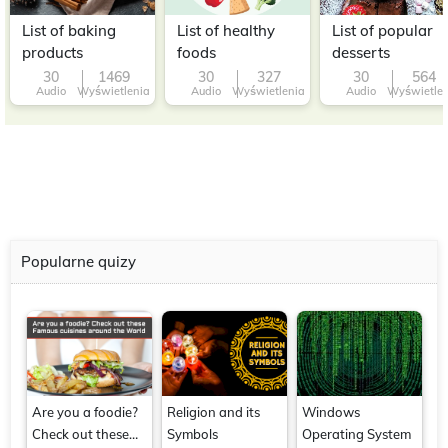
List of baking
List of healthy
List of popular
products
foods
desserts
30
1469
30
327
30
564
Audio
Wyświetlenia
Audio
Wyświetlenia
Audio
Wyświetle
Popularne quizy
Are you a foodie?
Religion and its
Windows
Check out these
Symbols
Operating System