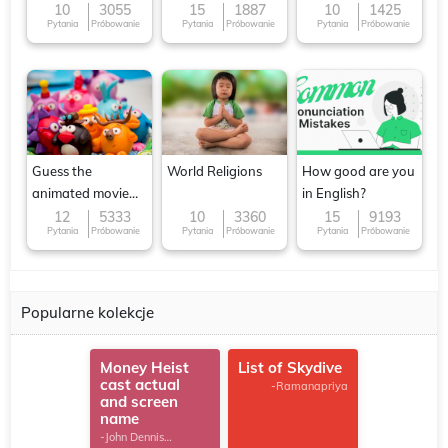
Famous cuisines
10
3055
15
1887
10
1425
Pytania
Próbowanie
Pytania
Próbowanie
Pytania
Próbowanie
around the World
Guess the
World Religions
How good are you
animated movie
in English?
character
12
5333
10
3360
15
9193
Pytania
Próbowanie
Pytania
Próbowanie
Pytania
Próbowanie
Popularne kolekcje
Money Heist
List of Skydive
cast actual
-Ramanapriya
and screen
name
-John Dennis