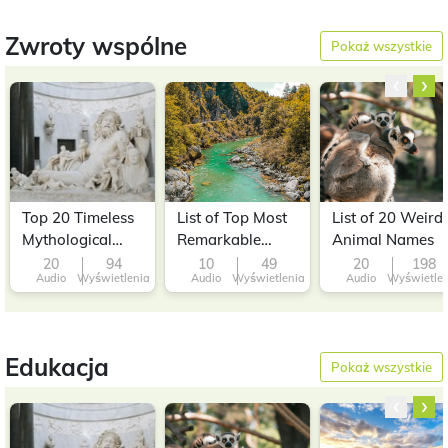
Zwroty wspólne
Pokaż wszystkie
‹
›
Top 20 Timeless
List of Top Most
List of 20 Weird
Mythological
Remarkable
Animal Names
Names
Rivers in the
20
94
10
49
20
198
Audio
Wyświetlenia
Audio
Wyświetlenia
Audio
Wyświetle
World
Edukacja
Pokaż wszystkie
‹
›