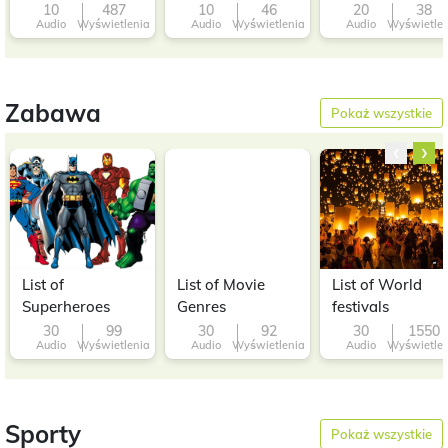
Private Islands
Manufacturers In
20 Supercars
10
487
10
46
20
38
Audio
Wyświetlenia
Audio
Wyświetlenia
Audio
Wyświetle
The World
Zabawa
Pokaż wszystkie
‹
›
List of
List of Movie
List of World
Superheroes
Genres
festivals
30
99
30
92
30
1550
Audio
Wyświetlenia
Audio
Wyświetlenia
Audio
Wyświetle
Sporty
Pokaż wszystkie