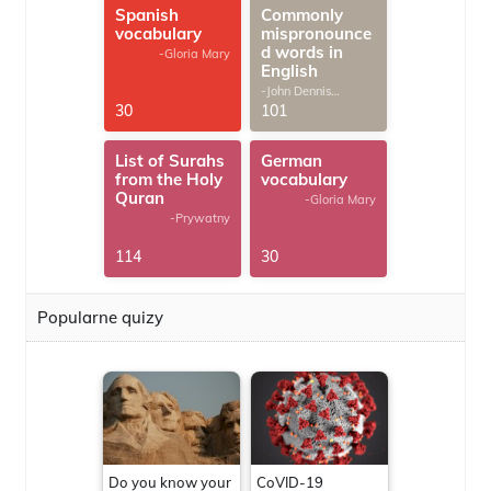
Spanish
Commonly
vocabulary
mispronounce
d words in
-Gloria Mary
English
-John Dennis
G.Thomas
30
101
List of Surahs
German
from the Holy
vocabulary
Quran
-Gloria Mary
-Prywatny
114
30
Popularne quizy
Do you know your
CoVID-19