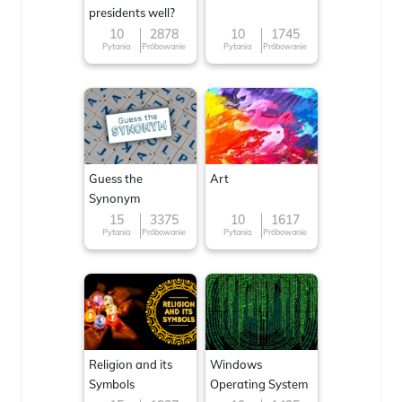
presidents well?
10
2878
10
1745
Pytania
Próbowanie
Pytania
Próbowanie
Guess the
Art
Synonym
15
3375
10
1617
Pytania
Próbowanie
Pytania
Próbowanie
Religion and its
Windows
Symbols
Operating System