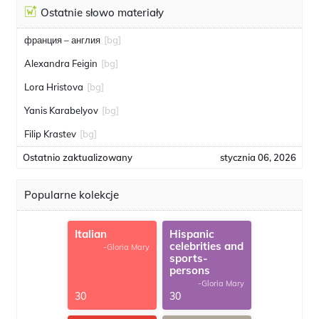
Ostatnie słowo materiały
франция – англия
[bg]
Alexandra Feigin
[bg]
Lora Hristova
[bg]
Yanis Karabelyov
[bg]
Filip Krastev
[bg]
Ostatnio zaktualizowany
stycznia 06, 2026
Popularne kolekcje
Italian
Hispanic
celebrities and
-Gloria Mary
sports-
persons
-Gloria Mary
30
30