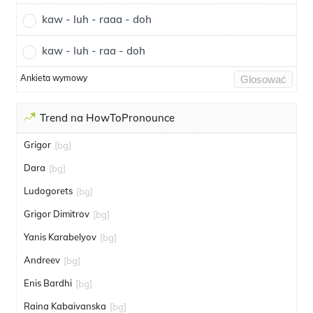
kaw - luh - raaa - doh
kaw - luh - raa - doh
Ankieta wymowy
Glosować
Trend na HowToPronounce
Grigor
[bg]
Dara
[bg]
Ludogorets
[bg]
Grigor Dimitrov
[bg]
Yanis Karabelyov
[bg]
Andreev
[bg]
Enis Bardhi
[bg]
Raina Kabaivanska
[bg]