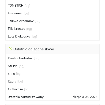
TOMETICH
[bg]
Emanuela
[bg]
Tsanko Arnaudov
[bg]
Filip Krastev
[bg]
Lucy Diakovska
[bg]
Ostatnio oglądane słowa
Dimitar Berbatov
[bg]
Stillian
[bg]
хляб
[bg]
Карта
[bg]
Oi Muchim
[bg]
Ostatnio zaktualizowany
sierpnia 08, 2026