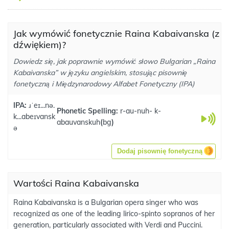
Jak wymówić fonetycznie Raina Kabaivanska (z
dźwiękiem)?
Dowiedz się, jak poprawnie wymówić słowo Bulgarian „Raina
Kabaivanska” w języku angielskim, stosując pisownię
fonetyczną i Międzynarodowy Alfabet Fonetyczny (IPA)
IPA:
ɹˈeɪ...nə.
Phonetic Spelling:
r-au-nuh- k-
k...abeɪvansk
abauvanskuh
(
bg
)
ə
Dodaj pisownię fonetyczną
Wartości Raina Kabaivanska
Raina Kabaivanska is a Bulgarian opera singer who was
recognized as one of the leading lirico-spinto sopranos of her
generation, particularly associated with Verdi and Puccini.