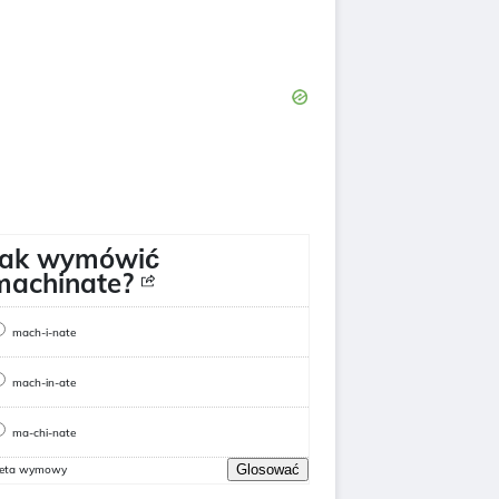
Jak wymówić
machinate?
mach-i-nate
mach-in-ate
ma-chi-nate
Glosować
ieta wymowy