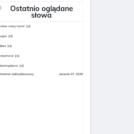
Ostatnio oglądane
słowa
mber misty hectic
[nl]
eugen
[nl]
jibbe
[nl]
ankerhond
[nl]
lastingdienst
[nl]
Ostatnio zaktualizowany
sierpnia 07, 2026