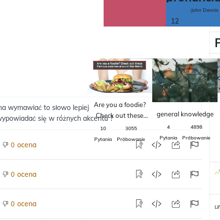
-John Dennis
12
Are you a foodie?
a wymawiać to słowo lepiej
general knowledge
Check out these
wypowiadać się w różnych akcentu ?
Famous cuisines
4
4898
10
3055
around the World
Pytania
Próbowanie
Pytania
Próbowanie
ocena
0
ocena
0
ocena
0
Lil