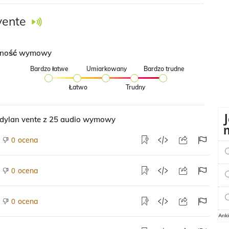
vente
dność wymowy
Bardzo łatwe
Umiarkowany
Bardzo trudne
Łatwo
Trudny
ylan vente z 25 audio wymowy
ocena
0
ocena
0
ocena
0
Ank