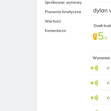
Spróbować wymowy
dylan 
Pisownia fonetyczna
Wartości
Oceń tru
Komentarze
5
/5
Wymowa d