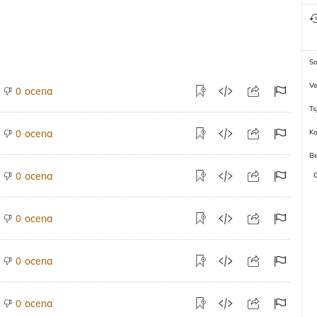
So
V
ocena
0
Ts
ocena
K
0
Be
ocena
0
ocena
0
ocena
0
ocena
0