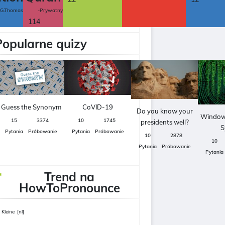
 G.Thomas
-Prywatny
114
Popularne quizy
Guess the Synonym
CoVID-19
Do you know your
Window
15
3374
10
1745
presidents well?
S
Pytania
Próbowanie
Pytania
Próbowanie
10
2878
10
Pytania
Próbowanie
Pytania
Trend na
HowToPronounce
' Kleine
[nl]