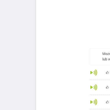
Możn
lub 