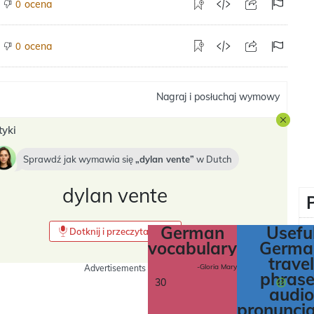
ocena
0
ocena
0
Nagraj i posłuchaj wymowy
tyki
Sprawdź jak wymawia się
dylan vente
w
Dutch
dylan vente
German
Usefu
Dotknij i przeczytaj tekst
vocabulary
Germa
travel
-Gloria Mary
Advertisements
phrase
30
audio
pronuncia