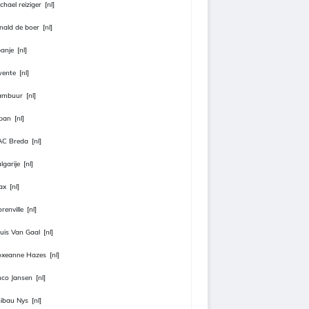
chael reiziger
[nl]
nald de boer
[nl]
anje
[nl]
wente
[nl]
ambuur
[nl]
pan
[nl]
AC Breda
[nl]
lgarije
[nl]
ax
[nl]
orenville
[nl]
uis Van Gaal
[nl]
oxeanne Hazes
[nl]
co Jansen
[nl]
ibau Nys
[nl]