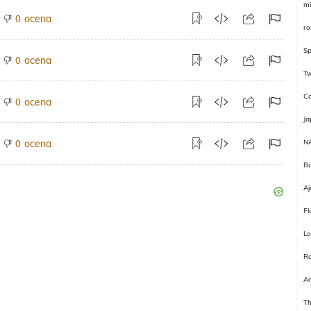
mi
ocena
0
ro
Sp
ocena
0
T
C
ocena
0
Ja
ocena
N
0
Bu
Aj
Fl
Lo
R
An
Th