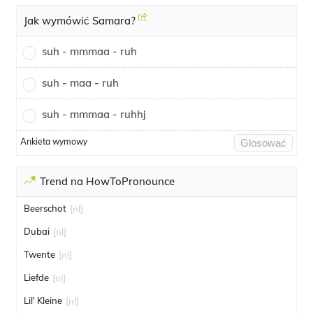
Jak wymówić Samara?
suh - mmmaa - ruh
suh - maa - ruh
suh - mmmaa - ruhhj
Ankieta wymowy
Glosować
Trend na HowToPronounce
Beerschot
[nl]
Dubai
[nl]
Twente
[nl]
Liefde
[nl]
Lil' Kleine
[nl]