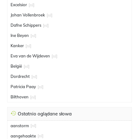
Excelsior
[nl]
Johan Vollenbroek
[nl]
Dafne Schippers
[nl]
Ine Beyen
[nl]
Kanker
[nl]
Eva van de Wijdeven
[nl]
België
[nl]
Dordrecht
[nl]
Patricia Paay
[nl]
Bilthoven
[nl]
Ostatnio oglądane słowa
aanstorm
[nl]
aangehaakte
[nl]