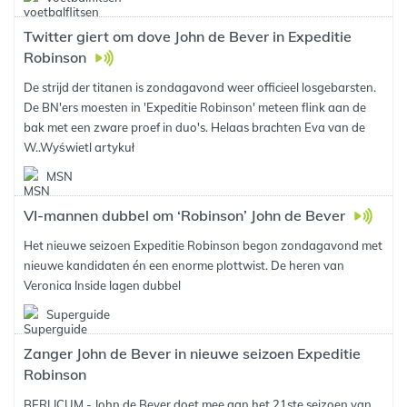
Twitter giert om dove John de Bever in Expeditie
Robinson
De strijd der titanen is zondagavond weer officieel losgebarsten.
De BN'ers moesten in 'Expeditie Robinson' meteen flink aan de
bak met een zware proef in duo's. Helaas brachten Eva van de
W..
Wyświetl artykuł
MSN
VI-mannen dubbel om ‘Robinson’ John de Bever
Het nieuwe seizoen Expeditie Robinson begon zondagavond met
nieuwe kandidaten én een enorme plottwist. De heren van
Veronica Inside lagen dubbel
Superguide
Zanger John de Bever in nieuwe seizoen Expeditie
Robinson
BERLICUM - John de Bever doet mee aan het 21ste seizoen van