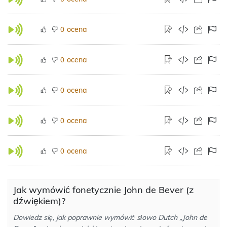
ocena
0
ocena
0
ocena
0
ocena
0
ocena
0
Jak wymówić fonetycznie John de Bever (z
dźwiękiem)?
Dowiedz się, jak poprawnie wymówić słowo Dutch „John de