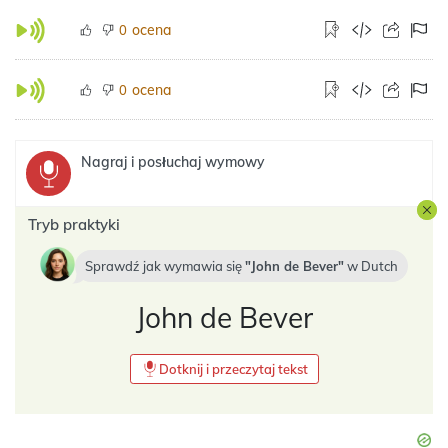
ocena
0
ocena
0
Nagraj i posłuchaj wymowy
Tryb praktyki
Sprawdź jak wymawia się
John de Bever
w
Dutch
John de Bever
Dotknij i przeczytaj tekst