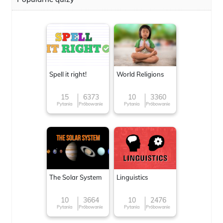
Spell it right!
World Religions
15
6373
10
3360
Pytania
Próbowanie
Pytania
Próbowanie
The Solar System
Linguistics
10
3664
10
2476
Pytania
Próbowanie
Pytania
Próbowanie