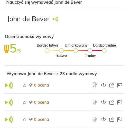
Nauczyć się wymawiać John de Bever
John de Bever
Oceń trudność wymowy
5
Bardzo łatwe
Umiarkowany
Bardzo trudne
/5
Łatwo
Trudny
Wymowa John de Bever z 23 audio wymowy
ocena
0
ocena
0
ocena
0