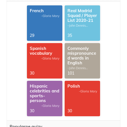
French
Real Madrid
Squad / Player
-Gloria Mary
List 2020-21
-John Dennis
G.Thomas
29
35
Spanish
Commonly
vocabulary
mispronounce
d words in
-Gloria Mary
English
-John Dennis
G.Thomas
30
101
Hispanic
Polish
celebrities and
-Gloria Mary
sports-
persons
-Gloria Mary
30
30
Popularne quizy