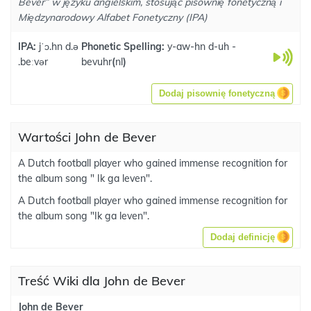
Bever” w języku angielskim, stosując pisownię fonetyczną i
Międzynarodowy Alfabet Fonetyczny (IPA)
IPA:
jˈɔ.hn d.ə
Phonetic Spelling:
y-aw-hn d-uh -
.beːvər
bevuhr
(
nl
)
Dodaj pisownię fonetyczną
Wartości John de Bever
A Dutch football player who gained immense recognition for
the album song " Ik ga leven".
A Dutch football player who gained immense recognition for
the album song "Ik ga leven".
Dodaj definicję
Treść Wiki dla John de Bever
John de Bever