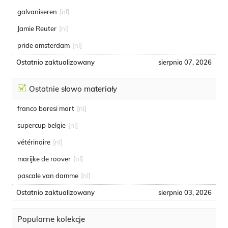
galvaniseren
[nl]
Jamie Reuter
[nl]
pride amsterdam
[nl]
Ostatnio zaktualizowany
sierpnia 07, 2026
Ostatnie słowo materiały
franco baresi mort
[nl]
supercup belgie
[nl]
vétérinaire
[nl]
marijke de roover
[nl]
pascale van damme
[nl]
Ostatnio zaktualizowany
sierpnia 03, 2026
Popularne kolekcje