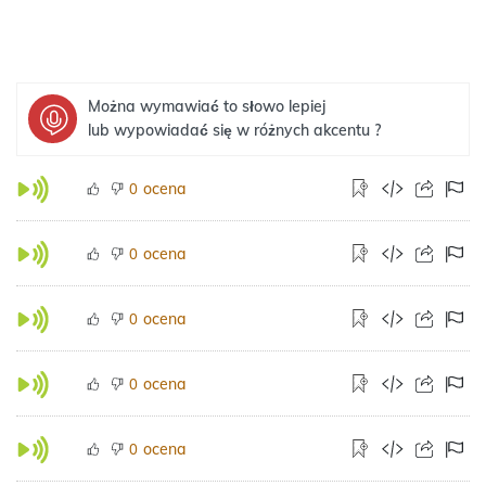
Można wymawiać to słowo lepiej
lub wypowiadać się w różnych akcentu ?
ocena
0
ocena
0
ocena
0
ocena
0
ocena
0