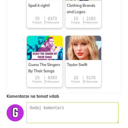
Spell it right!
Clothing Brands
and Logos
15
6373
15
2183
Pytania
Próbowanie
Pytania
Próbowanie
Guess The Singers
Taylor Swift
By Their Songs
15
8393
10
5176
Pytania
Próbowanie
Pytania
Próbowanie
Komentarze na temat vdab