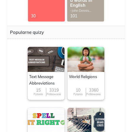
d words in
English
-John Dennis
G.Thomas
30
101
Popularne quizy
Text Message
World Religions
Abbreviations
15
3319
10
3360
Pytania
Próbowanie
Pytania
Próbowanie