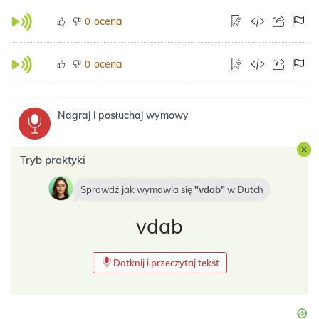
ocena
0
ocena
0
Nagraj i posłuchaj wymowy
Tryb praktyki
Sprawdź jak wymawia się
vdab
w
Dutch
vdab
Dotknij i przeczytaj tekst