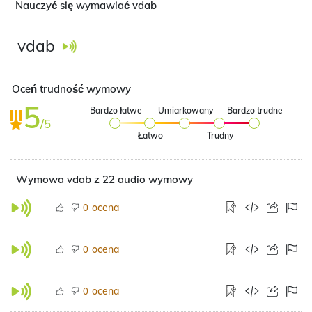
Nauczyć się wymawiać vdab
vdab
Oceń trudność wymowy
5
Bardzo łatwe
Umiarkowany
Bardzo trudne
/5
Łatwo
Trudny
Wymowa vdab z 22 audio wymowy
ocena
0
ocena
0
ocena
0