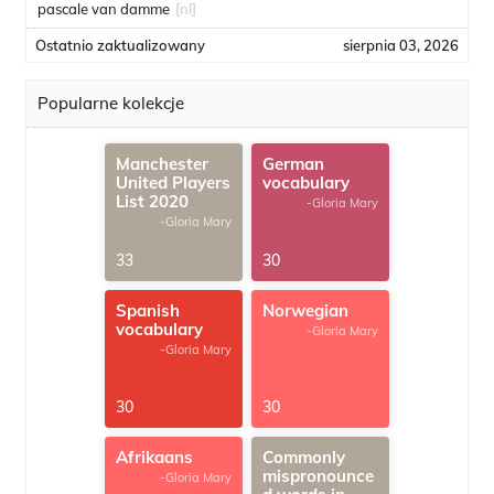
pascale van damme
[nl]
Ostatnio zaktualizowany
sierpnia 03, 2026
Popularne kolekcje
Manchester
German
United Players
vocabulary
List 2020
-Gloria Mary
-Gloria Mary
33
30
Spanish
Norwegian
vocabulary
-Gloria Mary
-Gloria Mary
30
30
Afrikaans
Commonly
mispronounce
-Gloria Mary