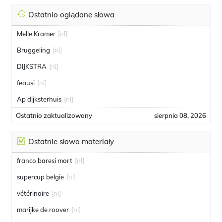
Ostatnio oglądane słowa
Melle Kramer
[nl]
Bruggeling
[nl]
DIJKSTRA
[nl]
feausi
[nl]
Ap dijksterhuis
[nl]
Ostatnio zaktualizowany
sierpnia 08, 2026
Ostatnie słowo materiały
franco baresi mort
[nl]
supercup belgie
[nl]
vétérinaire
[nl]
marijke de roover
[nl]