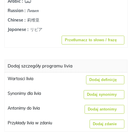
ليفيا
Arabic :
Ливия
Russian :
莉维亚
Chinese :
リビア
Japanese :
Przetłumacz to słowo / frazę
Dodaj szczegóły programu livia
Wartości livia
Dodaj definicję
Synonimy dla livia
Dodaj synonimy
Antonimy do livia
Dodaj antonimy
Przykłady livia w zdaniu
Dodaj zdanie