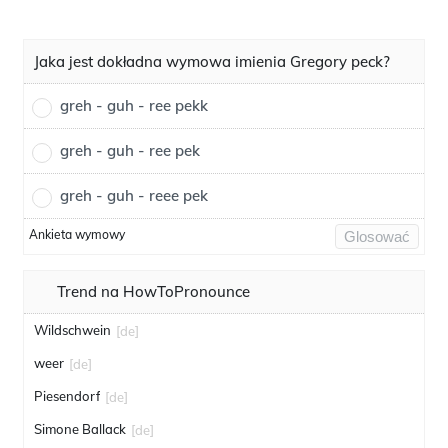
Jaka jest dokładna wymowa imienia Gregory peck?
greh - guh - ree pekk
greh - guh - ree pek
greh - guh - reee pek
Ankieta wymowy
Glosować
Trend na HowToPronounce
Wildschwein
[de]
weer
[de]
Piesendorf
[de]
Simone Ballack
[de]