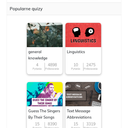
Popularne quizy
general
Linguistics
knowledge
4
4898
10
2475
Pytania
Próbowanie
Pytania
Próbowanie
Guess The Singers
Text Message
By Their Songs
Abbreviations
15
8390
15
3319
Pytania
Próbowanie
Pytania
Próbowanie