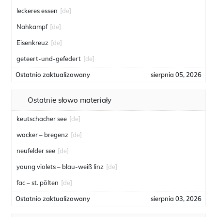
leckeres essen
[de]
Nahkampf
[de]
Eisenkreuz
[de]
geteert-und-gefedert
[de]
Ostatnio zaktualizowany
sierpnia 05, 2026
Ostatnie słowo materiały
keutschacher see
[de]
wacker – bregenz
[de]
neufelder see
[de]
young violets – blau-weiß linz
[de]
fac – st. pölten
[de]
Ostatnio zaktualizowany
sierpnia 03, 2026