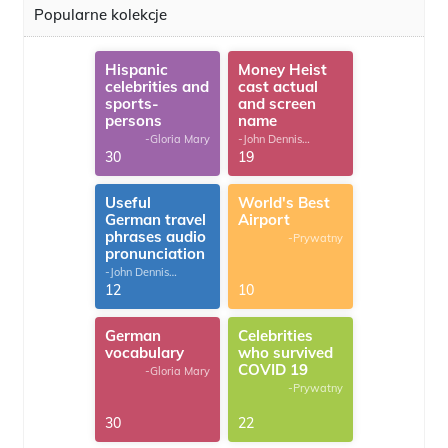
Popularne kolekcje
Hispanic
Money Heist
celebrities and
cast actual
sports-
and screen
persons
name
-Gloria Mary
-John Dennis
G.Thomas
30
19
Useful
World's Best
German travel
Airport
phrases audio
-Prywatny
pronunciation
-John Dennis
G.Thomas
12
10
German
Celebrities
vocabulary
who survived
COVID 19
-Gloria Mary
-Prywatny
30
22