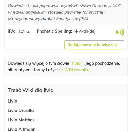
Dowiedz się, jak poprawnie wymówić słowo German „Livia”
w języku angielskim, stosując pisownię fonetyczną i
Międzynarodowy Alfabet Fonetyczny (IPA)
IPA:
lˈiː.vi.ːɑː
Phonetic Spelling:
l-i-vi-ah
(
de
)
Dodaj pisownię fonetyczną
Dowiedz się więcej o tym słowie
"livia"
, jego pochodzenie,
alternatywne formy i użycie
z Wikisłownika.
Treść Wiki dla livia
Livia
Livia Drusilla
Livia Matthes
Livia Altmann