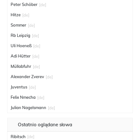
Peter Schöber
[de]
Hitze
[de]
Sommer
[de]
Rb Leipzig
[de]
Uli Hoeneß
[de]
Adi Hütter
[de]
Müllabfuhr
[de]
Alexander Zverev
[de]
Juventus
[de]
Felix Nmecha
[de]
Julian Nagelsmann
[de]
Ostatnio oglądane słowa
Ribitsch
[de]