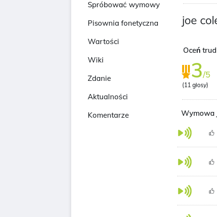
Spróbować wymowy
joe col
Pisownia fonetyczna
Wartości
Oceń tru
Wiki
3
/5
Zdanie
(
11
głosy)
Aktualności
Wymowa j
Komentarze