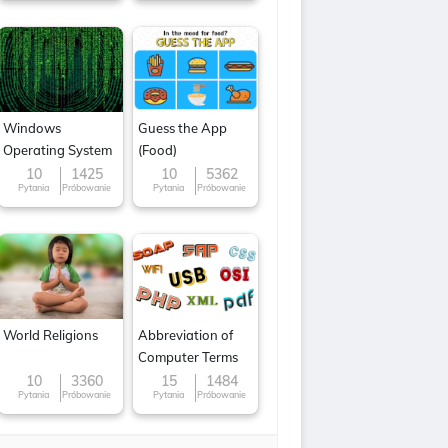
Windows
Guess the App
Operating System
(Food)
10
1425
10
5362
Pytania
Próbowanie
Pytania
Próbowanie
World Religions
Abbreviation of
Computer Terms
10
3360
15
1484
Pytania
Próbowanie
Pytania
Próbowanie