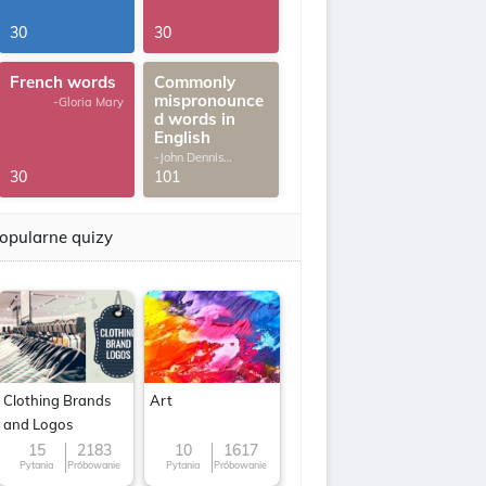
30
30
French words
Commonly
mispronounce
-Gloria Mary
d words in
English
-John Dennis
G.Thomas
30
101
opularne quizy
Clothing Brands
Art
and Logos
15
2183
10
1617
Pytania
Próbowanie
Pytania
Próbowanie