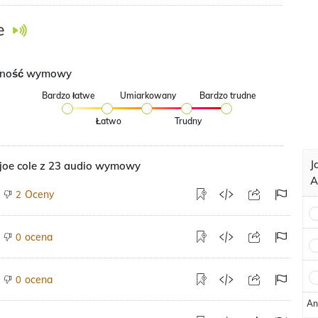
e
dność wymowy
Bardzo łatwe
Umiarkowany
Bardzo trudne
Łatwo
Trudny
J
oe cole z 23 audio wymowy
A
Oceny
2
ocena
0
ocena
0
An