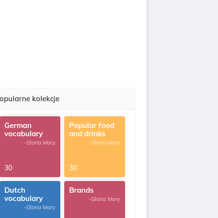
opularne kolekcje
German
Popular food
vocabulary
and drinks
-Gloria Mary
-Gloria Mary
30
30
Dutch
Brands
vocabulary
-Gloria Mary
-Gloria Mary