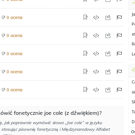
J
ocena
0
P
s
ocena
0
R
ocena
0
L
ocena
0
C
ocena
0
s
S
wić fonetycznie joe cole (z dźwiękiem)?
T
D
ę, jak poprawnie wymówić słowo „Joe cole” w języku
, stosując pisownię fonetyczną i Międzynarodowy Alfabet
O