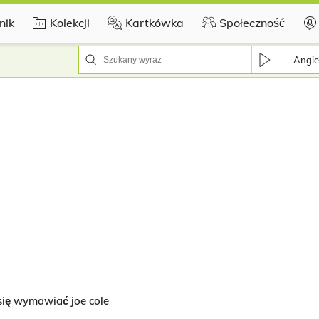
nik
Kolekcji
Kartkówka
Społeczność
Angie
się wymawiać joe cole