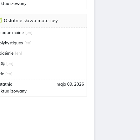
aktualizowany
Ostatnie słowo materiały
hoque moine
[en]
olykystiques
[en]
pidémie
[en]
汤姆
[en]
idc
[en]
statnio
maja 09, 2026
aktualizowany