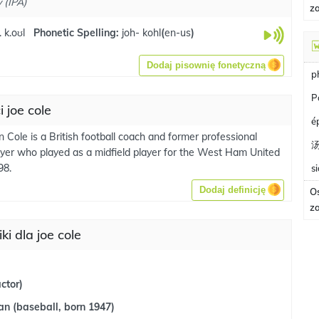
 (IPA)
z
 k.oʊl
Phonetic Spelling:
joh- kohl
(
en-us
)
Dodaj pisownię fonetyczną
p
P
 joe cole
é
 Cole is a British football coach and former professional
layer who played as a midfield player for the West Ham United
98.
s
Dodaj definicję
O
z
ki dla joe cole
ctor)
n (baseball, born 1947)