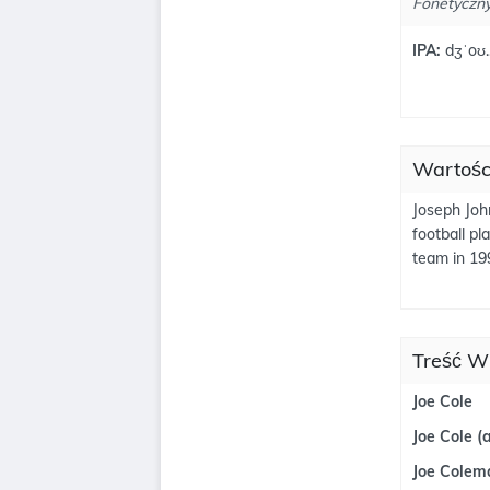
Fonetyczny
IPA:
dʒˈoʊ..
Wartości
Joseph John
football p
team in 19
Treść Wi
Joe Cole
Joe Cole (a
Joe Colema