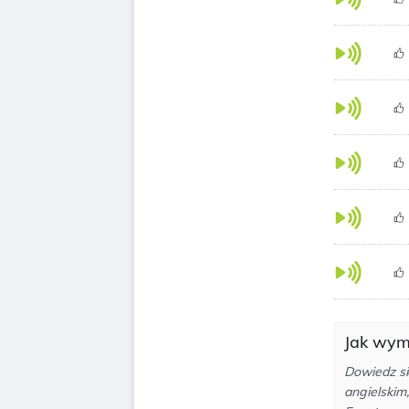
Jak wymó
Dowiedz si
angielskim