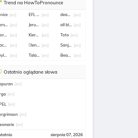
Trend na HowToPronounce
anice
EFL Cup
deadline
[en]
[en]
[en]
erseids
Jerubbaal
all blacks
[en]
[en]
[en]
tormers
Kieran Trippier
Toto
[en]
[en]
[en]
achel
lenvatinib
Sanjeeda Sheikh
[en]
[en]
[en]
eylah Fernandez
Talarico
Beauden Barrett
[en]
[en]
[en]
Ostatnio oglądane słowa
epuran
[en]
irga
[en]
PEL
[en]
orgrimson
[en]
esmarie
[en]
statnio
sierpnia 07, 2026