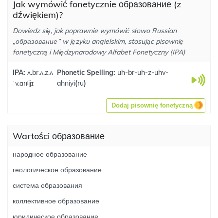
Jak wymówić fonetycznie образование (z
dźwiękiem)?
Dowiedz się, jak poprawnie wymówić słowo Russian
„образование” w języku angielskim, stosując pisownię
fonetyczną i Międzynarodowy Alfabet Fonetyczny (IPA)
IPA:
ʌ.br.ʌ.z.ʌ
Phonetic Spelling:
uh-br-uh-z-uhv-
ˈv.ɑnʲijɪ
ahniyi
(
ru
)
Dodaj pisownię fonetyczną
Wartości образование
народное образование
геологическое образование
система образования
коллективное образование
юридическое образование