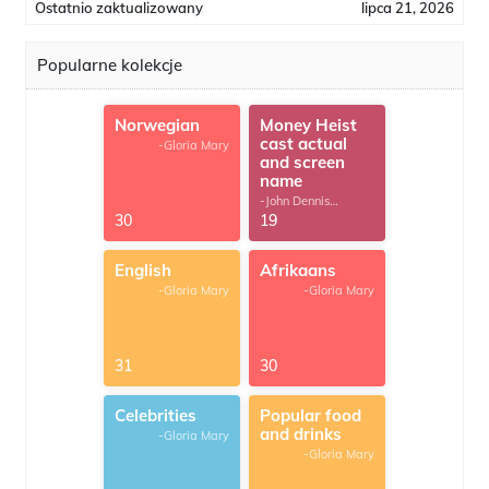
Ostatnio zaktualizowany
lipca 21, 2026
Popularne kolekcje
Norwegian
Money Heist
cast actual
-Gloria Mary
and screen
name
-John Dennis
G.Thomas
30
19
English
Afrikaans
-Gloria Mary
-Gloria Mary
31
30
Celebrities
Popular food
and drinks
-Gloria Mary
-Gloria Mary