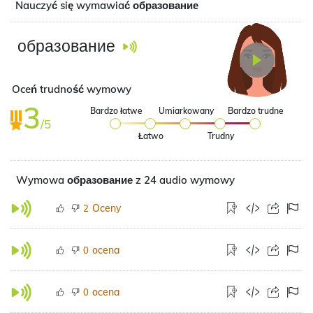
Nauczyć się wymawiać образование
образование
Oceń trudność wymowy
3
Bardzo łatwe
Umiarkowany
Bardzo trudne
/5
Łatwo
Trudny
Wymowa образование z 24 audio wymowy
Oceny
2
ocena
0
ocena
0