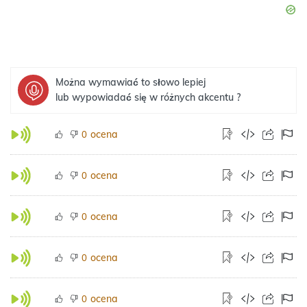
Można wymawiać to słowo lepiej
lub wypowiadać się w różnych akcentu ?
ocena
0
ocena
0
ocena
0
ocena
0
ocena
0