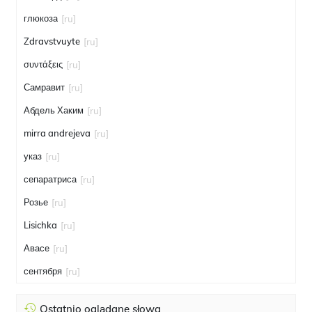
глюкоза
[ru]
Zdravstvuyte
[ru]
συντάξεις
[ru]
Самравит
[ru]
Абдель Хаким
[ru]
mirra andrejeva
[ru]
указ
[ru]
сепаратриса
[ru]
Розье
[ru]
Lisichka
[ru]
Авасе
[ru]
сентября
[ru]
Ostatnio oglądane słowa