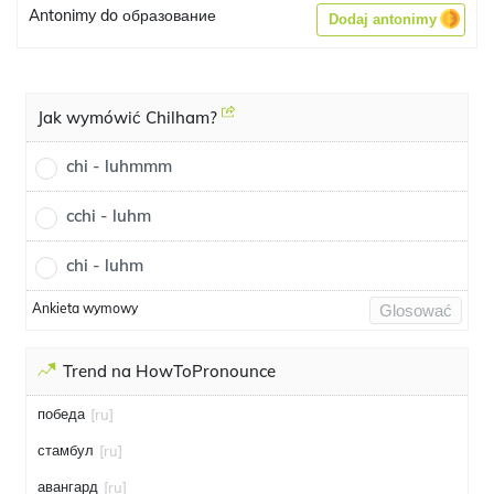
Antonimy do образование
Dodaj antonimy
Jak wymówić Chilham?
chi - luhmmm
cchi - luhm
chi - luhm
Ankieta wymowy
Glosować
Trend na HowToPronounce
победа
[ru]
стамбул
[ru]
авангард
[ru]