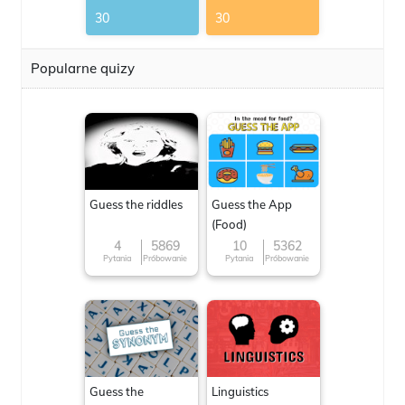
30
30
Popularne quizy
Guess the riddles
Guess the App
(Food)
4
5869
10
5362
Pytania
Próbowanie
Pytania
Próbowanie
Guess the
Linguistics