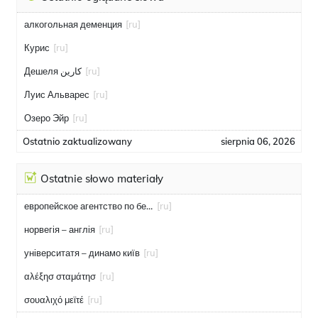
алкогольная деменция
[ru]
Курис
[ru]
Дешеля كارين
[ru]
Луис Альварес
[ru]
Озеро Эйр
[ru]
Ostatnio zaktualizowany
sierpnia 06, 2026
Ostatnie słowo materiały
европейское агентство по безопасности полётов
[ru]
норвегія – англія
[ru]
університатя – динамо київ
[ru]
αλέξησ σταμάτησ
[ru]
σουαλιχό μεϊτέ
[ru]