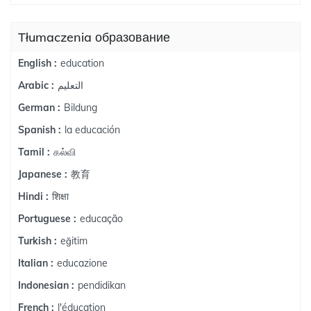
Tłumaczenia образование
education
English :
التعليم
Arabic :
Bildung
German :
la educación
Spanish :
கல்வி
Tamil :
教育
Japanese :
शिक्षा
Hindi :
educação
Portuguese :
eğitim
Turkish :
educazione
Italian :
pendidikan
Indonesian :
l'éducation
French :