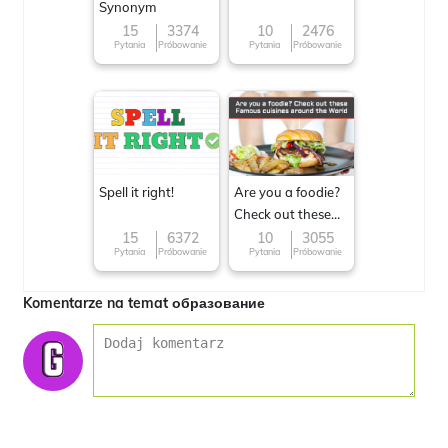
Synonym
15
3374
10
2476
Pytania
Próbowanie
Pytania
Próbowanie
Spell it right!
Are you a foodie?
Check out these
Famous cuisines
15
6372
10
3055
Pytania
Próbowanie
Pytania
Próbowanie
around the World
Komentarze na temat образование