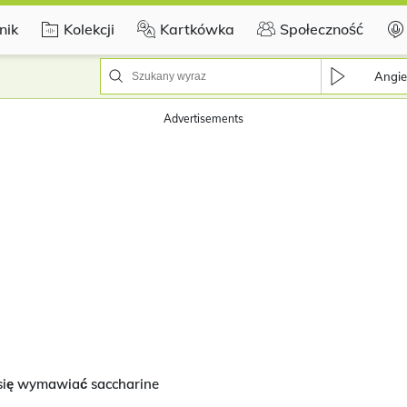
nik
Kolekcji
Kartkówka
Społeczność
Angie
Advertisements
się wymawiać saccharine