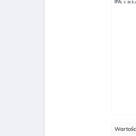
IPA:
sˈæ.k.
Wartośc