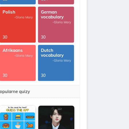
Polish
German
vocabulary
-Gloria Mary
-Gloria Mary
30
30
Afrikaans
Dutch
vocabulary
-Gloria Mary
-Gloria Mary
30
30
opularne quizy