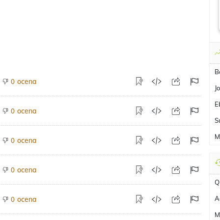
B
ocena
0
J
E
ocena
0
S
M
ocena
0
ocena
0
Q
A
ocena
0
M