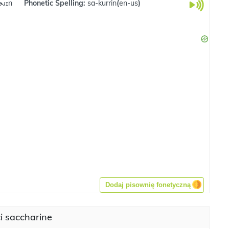
ɚɹɪn
Phonetic Spelling:
sa-kurrin
(
en-us
)
Dodaj pisownię fonetyczną
i saccharine