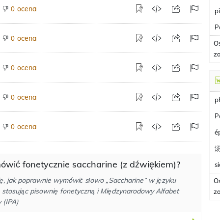
ocena
0
p
P
ocena
0
O
z
ocena
0
ocena
0
p
P
ocena
0
é
ówić fonetycznie saccharine (z dźwiękiem)?
s
ę, jak poprawnie wymówić słowo „Saccharine” w języku
O
, stosując pisownię fonetyczną i Międzynarodowy Alfabet
z
 (IPA)