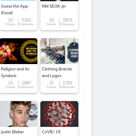
Guess the App
KIM SEOK-jin
(Food)
10
5362
10
2603
Pytania
Próbowanie
Pytania
Próbowanie
Religion and its
Clothing Brands
Symbols
and Logos
15
1887
15
2183
Pytania
Próbowanie
Pytania
Próbowanie
Justin Bieber
CoVID-19