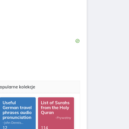
opularne kolekcje
Useful
List of Surahs
German travel
from the Holy
phrases audio
Quran
pronunciation
-Prywatny
-John Dennis
G.Thomas
12
114