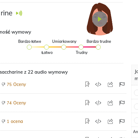
rine
dność wymowy
Bardzo łatwe
Umiarkowany
Bardzo trudne
Łatwo
Trudny
J
accharine z 22 audio wymowy
m
Oceny
75
Oceny
74
ocena
1
An