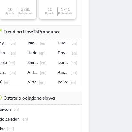
10
3385
10
1745
Pytania
Próbowanie
Pytania
Próbowanie
Trend na HowToPronounce
ayern Munich
James Trafford
Duane Morris
[en]
[en]
[en]
ohn Ortiz
Hario
Dayne Zorko
[en]
[en]
[en]
bola
Smriti Irani
jeanne
[en]
[en]
[en]
ung dynasty
Anfernee Simons
Amanda Knox
[en]
[en]
[en]
6
Airtel
police
[en]
[en]
[en]
Ostatnio oglądane słowa
uiwan
[en]
da Zeledon
[en]
ing
[en]