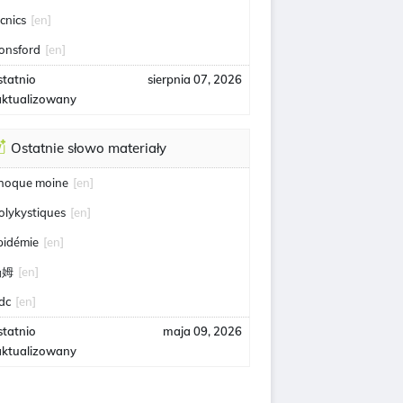
icnics
[en]
onsford
[en]
statnio
sierpnia 07, 2026
aktualizowany
Ostatnie słowo materiały
hoque moine
[en]
olykystiques
[en]
pidémie
[en]
汤姆
[en]
idc
[en]
statnio
maja 09, 2026
aktualizowany