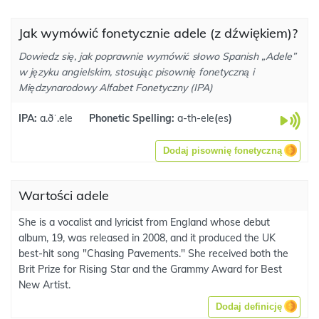
Jak wymówić fonetycznie adele (z dźwiękiem)?
Dowiedz się, jak poprawnie wymówić słowo Spanish „Adele”
w języku angielskim, stosując pisownię fonetyczną i
Międzynarodowy Alfabet Fonetyczny (IPA)
IPA:
a.ðˈ.ele
Phonetic Spelling:
a-th-ele
(
es
)
Dodaj pisownię fonetyczną
Wartości adele
She is a vocalist and lyricist from England whose debut
album, 19, was released in 2008, and it produced the UK
best-hit song "Chasing Pavements." She received both the
Brit Prize for Rising Star and the Grammy Award for Best
New Artist.
Dodaj definicję