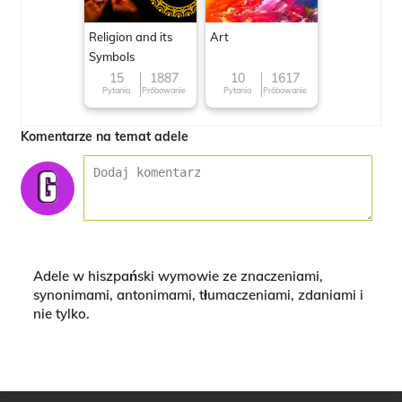
Religion and its
Art
Symbols
15
1887
10
1617
Pytania
Próbowanie
Pytania
Próbowanie
Komentarze na temat adele
Adele w hiszpański wymowie ze znaczeniami,
synonimami, antonimami, tłumaczeniami, zdaniami i
nie tylko.