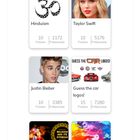
Hinduism
Taylor Swift
10
2172
10
5176
Pytania
Próbowanie
Pytania
Próbowanie
Justin Bieber
Guess the car
logos!
10
3385
15
7280
Pytania
Próbowanie
Pytania
Próbowanie