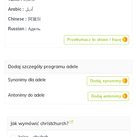
أديل
Arabic :
阿黛尔
Chinese :
Адель
Russian :
Przetłumacz to słowo / frazę
Dodaj szczegóły programu adele
Synonimy dla adele
Dodaj synonimy
Antonimy do adele
Dodaj antonimy
Jak wymówić christchurch?
krise - chuhch