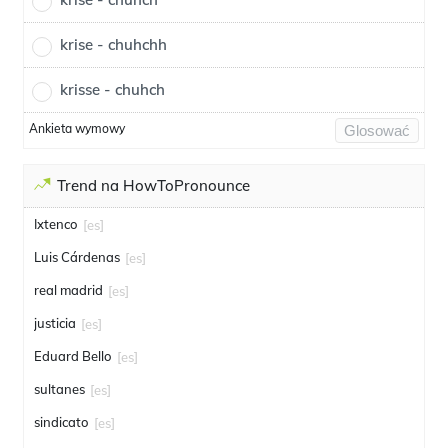
krise - chuhchh
krisse - chuhch
Ankieta wymowy
Glosować
Trend na HowToPronounce
Ixtenco
[es]
Luis Cárdenas
[es]
real madrid
[es]
justicia
[es]
Eduard Bello
[es]
sultanes
[es]
sindicato
[es]