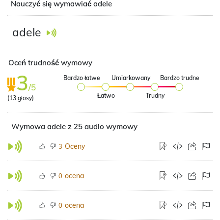
Nauczyć się wymawiać adele
adele
Oceń trudność wymowy
3
Bardzo łatwe
Umiarkowany
Bardzo trudne
/5
Łatwo
Trudny
(
13
głosy)
Wymowa adele z 25 audio wymowy
Oceny
3
ocena
0
ocena
0