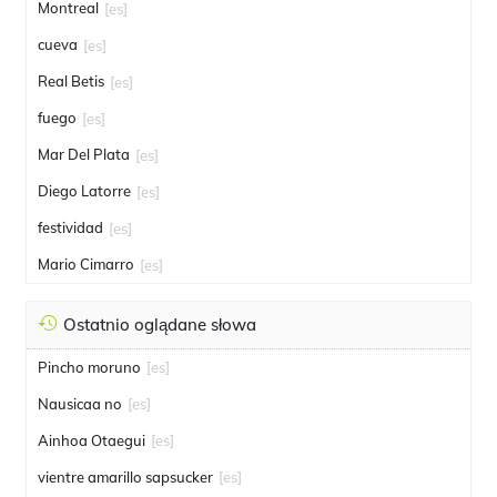
Montreal
[es]
cueva
[es]
Real Betis
[es]
fuego
[es]
Mar Del Plata
[es]
Diego Latorre
[es]
festividad
[es]
Mario Cimarro
[es]
Ostatnio oglądane słowa
Pincho moruno
[es]
Nausicaa no
[es]
Ainhoa Otaegui
[es]
vientre amarillo sapsucker
[es]