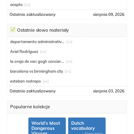
acepto
[es]
Ostatnio zaktualizowany
sierpnia 09, 2026
Ostatnie słowo materiały
departamento administrativo de seguridad
[es]
Ariel Rodríguez
[es]
la oreja de van gogh conciertos
[es]
barcelona vs birmingham city
[es]
esteban restrepo
[es]
Ostatnio zaktualizowany
sierpnia 03, 2026
Popularne kolekcje
World's Most
Dutch
Dangerous
vocabulary
Viruses
-Gloria Mary