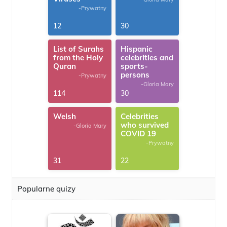
-Prywatny
12
30
List of Surahs
Hispanic
from the Holy
celebrities and
Quran
sports-
persons
-Prywatny
-Gloria Mary
114
30
Welsh
Celebrities
who survived
-Gloria Mary
COVID 19
-Prywatny
31
22
Popularne quizy