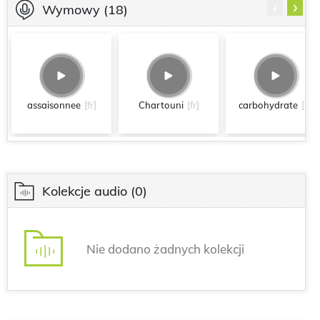
‹
›
Wymowy
(18)
assaisonnee
[fr]
Chartouni
[fr]
carbohydrate
[fr]
Kolekcje audio
(0)
Nie dodano żadnych kolekcji