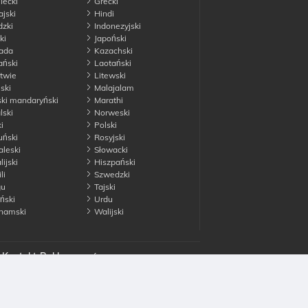
ecki
Grecki
jski
Hindi
dzki
Indonezyjski
ki
Japoński
ada
Kazachski
ński
Laotański
twie
Litewski
ski
Malajalam
ki mandaryński
Marathi
ski
Norweski
i
Polski
ński
Rosyjski
leski
Słowacki
ijski
Hiszpański
li
Szwedzki
gu
Tajski
ński
Urdu
namski
Walijski
Kontakt
Reklamować