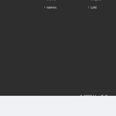
names
Leki
© 2026 HowToPronoun