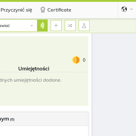
Przyczynić się
Certificate
wiać
0
Umiejętności
dnych umiejętności dodane.
nym
(0)