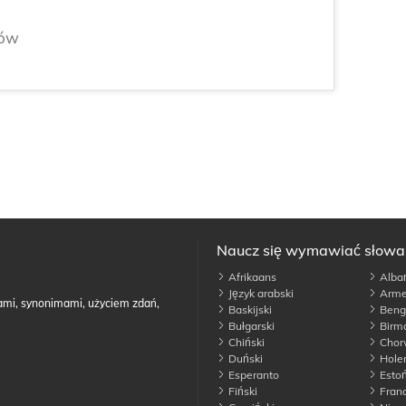
łów
Naucz się wymawiać słow
Afrikaans
Albań
Język arabski
Arme
ami, synonimami, użyciem zdań,
Baskijski
Benga
Bułgarski
Birm
Chiński
Chor
Duński
Holen
Esperanto
Estoń
Fiński
Franc