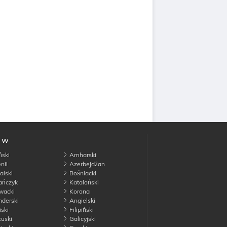
a w
ski
Amharski
nii
Azerbejdżan
lski
Bośniacki
ańczyk
Kataloński
wacki
Korona
derski
Angielski
ski
Filipiński
uski
Galicyjski