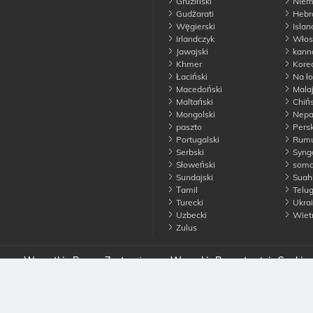
Gruziński
Niemi
Gudżarati
Hebra
Węgierski
Islan
Irlandczyk
Włos
Jawajski
kann
Khmer
Korea
Łaciński
Na ło
Macedoński
Malaj
Maltański
Chińs
Mongolski
Nepal
paszto
Persk
Portugalski
Rumu
Serbski
Synga
Słoweński
somal
Sundajski
Suahi
Тamil
Telu
Turecki
Ukrai
Uzbecki
Wiet
Zulus
ce. Wszystkie Prawa Zastrzeżone
Warunki
Prywatności
Cookie