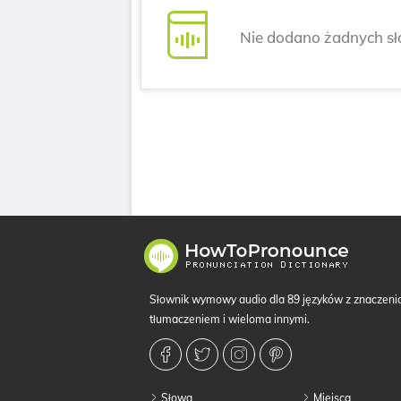
Nie dodano żadnych s
Słownik wymowy audio dla 89 języków z znaczeni
tłumaczeniem i wieloma innymi.
Słowa
Miejsca