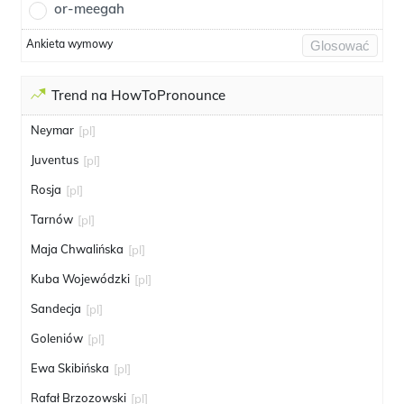
or-meegah
Ankieta wymowy
Glosować
Trend na HowToPronounce
Neymar
[pl]
Juventus
[pl]
Rosja
[pl]
Tarnów
[pl]
Maja Chwalińska
[pl]
Kuba Wojewódzki
[pl]
Sandecja
[pl]
Goleniów
[pl]
Ewa Skibińska
[pl]
Rafał Brzozowski
[pl]