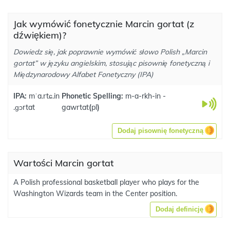
Jak wymówić fonetycznie Marcin gortat (z
dźwiękiem)?
Dowiedz się, jak poprawnie wymówić słowo Polish „Marcin
gortat” w języku angielskim, stosując pisownię fonetyczną i
Międzynarodowy Alfabet Fonetyczny (IPA)
IPA:
mˈa.rtɕ.in
Phonetic Spelling:
m-a-rkh-in -
.ɡɔrtat
gawrtat
(
pl
)
Dodaj pisownię fonetyczną
Wartości Marcin gortat
A Polish professional basketball player who plays for the
Washington Wizards team in the Center position.
Dodaj definicję