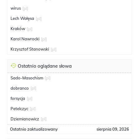
wirus
[pl]
Lech Wałęsa
[pl]
Kraków
[pl]
Karol Nawrocki
[pl]
Krzysztof Stanowski
[pl]
Ostatnio oglądane słowa
Sado-Masochism
[pl]
dobranco
[pl]
forsycja
[pl]
Petelczyc
[pl]
Dziemianowicz
[pl]
Ostatnio zaktualizowany
sierpnia 09, 2026