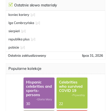
Ostatnie słowo materiały
koniec kariery
[pl]
Iga Cembrzyńska
[pl]
sierpień
[pl]
republika plus
[pl]
pobicie
[pl]
Ostatnio zaktualizowany
lipca 31, 2026
Popularne kolekcje
Hispanic
Celebrities
celebrities and
who survived
sports-
COVID 19
persons
-Prywatny
-Gloria Mary
30
22