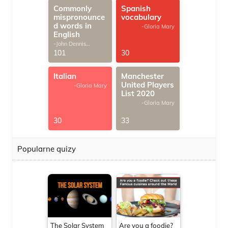
Commonly
Spanish
mispronounce
vocabulary
d words in
-Gloria Mary
English
-John Dennis
G.Thomas
101
30
Italian
Manchester
United Players
-Gloria Mary
List 2020
-Gloria Mary
30
33
Popularne quizy
The Solar System
Are you a foodie?