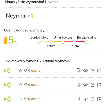
Nauczyć się wymawiać Neymar
Neymar
Oceń trudność wymowy
5
Bardzo łatwe
Umiarkowany
Bardzo trudne
/5
Łatwo
Trudny
Wymowa Neymar z 23 audio wymowy
ocena
0
ocena
0
ocena
0