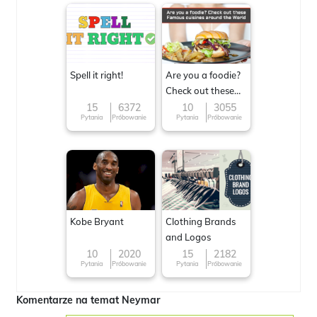
Spell it right!
Are you a foodie?
Check out these
Famous cuisines
15
6372
10
3055
Pytania
Próbowanie
Pytania
Próbowanie
around the World
Kobe Bryant
Clothing Brands
and Logos
10
2020
15
2182
Pytania
Próbowanie
Pytania
Próbowanie
Komentarze na temat Neymar