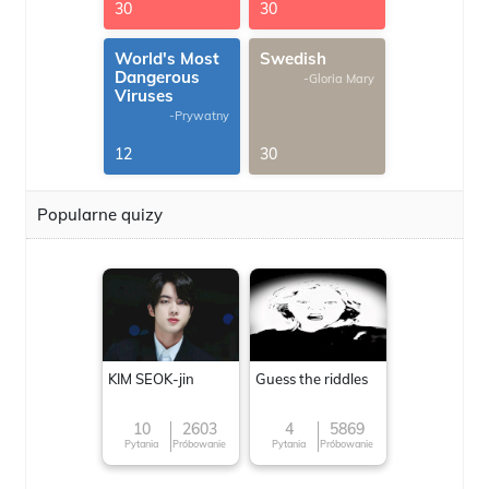
30
30
World's Most
Swedish
Dangerous
-Gloria Mary
Viruses
-Prywatny
12
30
Popularne quizy
KIM SEOK-jin
Guess the riddles
10
2603
4
5869
Pytania
Próbowanie
Pytania
Próbowanie