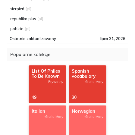
sierpień
[pl]
republika plus
[pl]
pobicie
[pl]
Ostatnio zaktualizowany
lipca 31, 2026
Popularne kolekcje
List Of Philes
Spanish
To Be Known
vocabulary
-Prywatny
-Gloria Mary
49
30
Italian
Norwegian
-Gloria Mary
-Gloria Mary