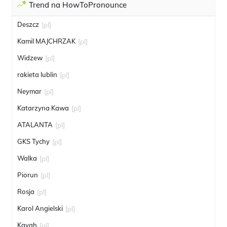
Trend na HowToPronounce
Deszcz
[pl]
Kamil MAJCHRZAK
[pl]
Widzew
[pl]
rakieta lublin
[pl]
Neymar
[pl]
Katarzyna Kawa
[pl]
ATALANTA
[pl]
GKS Tychy
[pl]
Walka
[pl]
Piorun
[pl]
Rosja
[pl]
Karol Angielski
[pl]
Kayah
[pl]