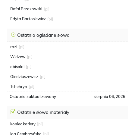
Rafał Brzozowski
[pl]
Edyta Bartosiewicz
[pl]
Ostatnio oglądane słowa
rozi
[pl]
Widzew
[pl]
abisalni
[pl]
Giedziuszewicz
[pl]
Tchehryn
[pl]
Ostatnio zaktualizowany
sierpnia 06, 2026
Ostatnie słowo materiały
koniec kariery
[pl]
Iga Cembrzyńska
[pl]