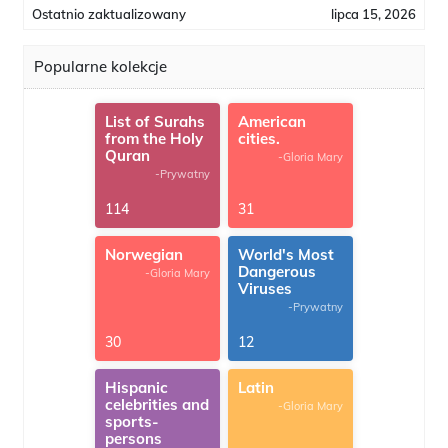
Ostatnio zaktualizowany
lipca 15, 2026
Popularne kolekcje
List of Surahs
American
from the Holy
cities.
Quran
-Gloria Mary
-Prywatny
114
31
Norwegian
World's Most
Dangerous
-Gloria Mary
Viruses
-Prywatny
30
12
Hispanic
Latin
celebrities and
-Gloria Mary
sports-
persons