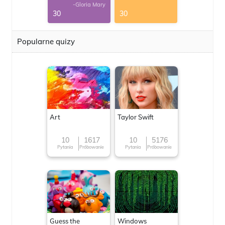
-Gloria Mary
30
30
Popularne quizy
Art
Taylor Swift
10
1617
10
5176
Pytania
Próbowanie
Pytania
Próbowanie
Guess the
Windows