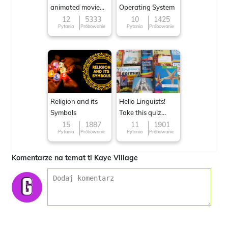
animated movie
Operating System
character
12
5333
10
1425
Pytania
Próbowanie
Pytania
Próbowanie
Religion and its
Hello Linguists!
Symbols
Take this quiz
now!
15
1887
11
1901
Pytania
Próbowanie
Pytania
Próbowanie
Komentarze na temat ti Kaye Village