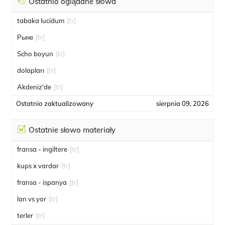
Ostatnio oglądane słowa
tabaka lucidum
[tr]
Рыне
[tr]
Scho boyun
[tr]
dolapları
[tr]
Akdeniz'de
[tr]
Ostatnio zaktualizowany
sierpnia 09, 2026
Ostatnie słowo materiały
fransa - ingiltere
[tr]
kups x vardar
[tr]
fransa - ispanya
[tr]
lan vs yor
[tr]
terler
[tr]