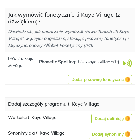
Jak wymówić fonetycznie ti Kaye Village (z
dźwiękiem)?
Dowiedz się, jak poprawnie wymówić słowo Turkish „Ti Kaye
Village” w języku angielskim, stosując pisownię fonetyczną i
Międzynarodowy Alfabet Fonetyczny (IPA)
IPA:
tˈɪ. k.ajɛ
Phonetic Spelling:
t-i- k-aye -vilɫage
(
tr
)
.vɪlɫaɡɛ
Dodaj pisownię fonetyczną
Dodaj szczegóły programu ti Kaye Village
Wartości ti Kaye Village
Dodaj definicję
Synonimy dla ti Kaye Village
Dodaj synonimy