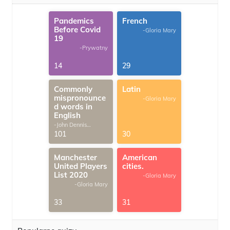
Pandemics
French
Before Covid
-Gloria Mary
19
-Prywatny
14
29
Commonly
Latin
mispronounce
-Gloria Mary
d words in
English
-John Dennis
G.Thomas
101
30
Manchester
American
United Players
cities.
List 2020
-Gloria Mary
-Gloria Mary
33
31