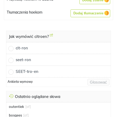
Dodaj zdanie
Tłumaczenia hoekom
Dodaj tłumaczenie
Jak wymówić citroen?
cit-ron
seet-ron
SEET-tro-en
Ankieta wymowy
Glosować
Ostatnio oglądane słowa
outentiek
[af]
bosgees
[af]