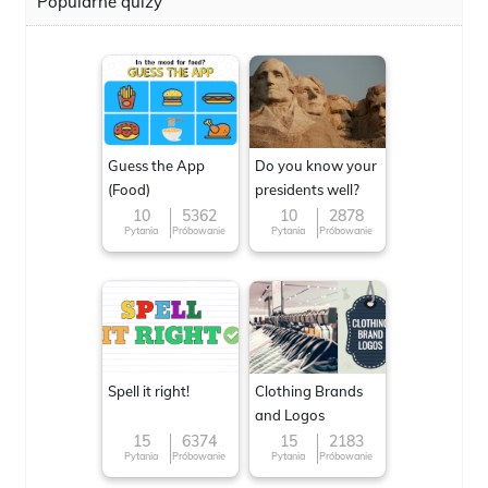
Popularne quizy
Guess the App
Do you know your
(Food)
presidents well?
10
5362
10
2878
Pytania
Próbowanie
Pytania
Próbowanie
Spell it right!
Clothing Brands
and Logos
15
6374
15
2183
Pytania
Próbowanie
Pytania
Próbowanie