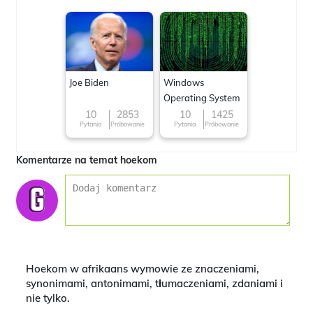
Joe Biden
Windows
Operating System
10
2853
10
1425
Pytania
Próbowanie
Pytania
Próbowanie
Komentarze na temat hoekom
Hoekom w afrikaans wymowie ze znaczeniami,
synonimami, antonimami, tłumaczeniami, zdaniami i
nie tylko.