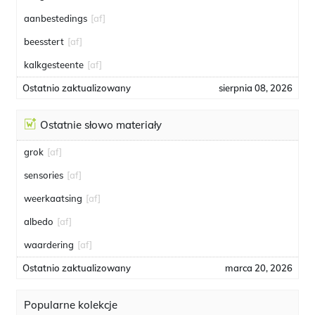
aanbestedings
[af]
beesstert
[af]
kalkgesteente
[af]
Ostatnio zaktualizowany
sierpnia 08, 2026
Ostatnie słowo materiały
grok
[af]
sensories
[af]
weerkaatsing
[af]
albedo
[af]
waardering
[af]
Ostatnio zaktualizowany
marca 20, 2026
Popularne kolekcje