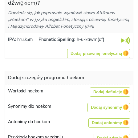
dźwiękiem)?
Dowiedz się, jak poprawnie wymówić słowo Afrikaans
„Hoekom” w języku angielskim, stosując pisownię fonetyczną
i Międzynarodowy Alfabet Fonetyczny (IPA)
IPA:
hˈu.kɔm
Phonetic Spelling:
h-u-kawm
(
af
)
Dodaj pisownię fonetyczną
Dodaj szczegóły programu hoekom
Wartości hoekom
Dodaj definicję
Synonimy dla hoekom
Dodaj synonimy
Antonimy do hoekom
Dodaj antonimy
Przykłady hoekom w zdaniu